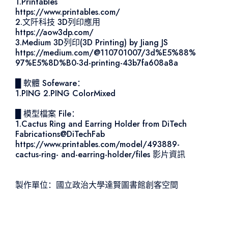
1.Printables
https://www.printables.com/
2.文阡科技 3D列印應用
https://aow3dp.com/
3.Medium 3D列印(3D Printing) by Jiang JS
https://medium.com/@110701007/3d%E5%88%
97%E5%8D%B0-3d-printing-43b7fa608a8a
█ 軟體 Sofeware：
1.PING 2.PING ColorMixed
█ 模型檔案 File：
1.Cactus Ring and Earring Holder from DiTech
Fabrications@DiTechFab
https://www.printables.com/model/493889-
cactus-ring- and-earring-holder/files 影片資訊
製作單位：國立政治大學達賢圖書館創客空間