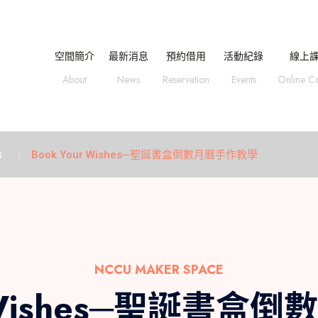
空間簡介
最新消息
預約借用
活動紀錄
線上
About
News
Reservation
Events
Online C
s
Book Your Wishes─聖誕書盒倒數月曆手作教學
NCCU MAKER SPACE
r Wishes─聖誕書