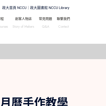
政大首頁 NCCU｜
政大圖書館 NCCU Library
課程
創客人物誌
常見問題
聯繫我們
ourses
Story of Makers
Q&A
Contact
盒倒數月曆手作教學