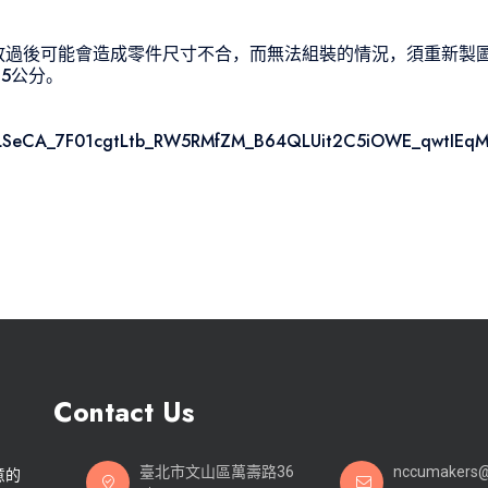
放過後可能會造成零件尺寸不合，而無法組裝的情況，須重新製
5公分。
IpQLSeCA_7F01cgtLtb_RW5RMfZM_B64QLUit2C5iOWE_qwtIEqM
Contact Us
臺北市文山區萬壽路36
nccumakers
意的