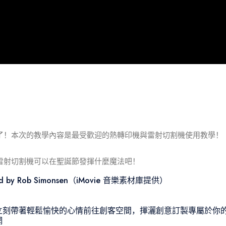
了！本次的教學內容是最受歡迎的熱轉印機與雷射切割機使用教學！
雷射切割機可以在聖誕節發揮什麼魔法吧！
by Rob Simonsen（iMovie 音樂素材庫提供）
立刻帶著輕鬆愉快的心情前往創客空間，揮灑創意訂製專屬於你
網