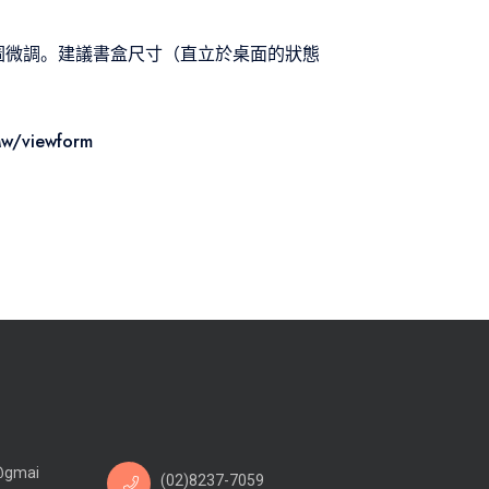
圖微調。建議書盒尺寸（直立於桌面的狀態
w/viewform
@gmai
(02)8237-7059