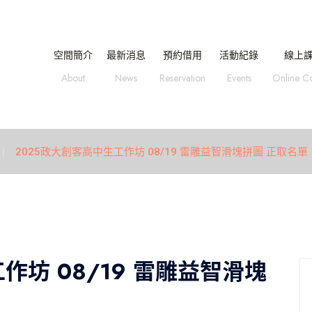
空間簡介
最新消息
預約借用
活動紀錄
線上
About
News
Reservation
Events
Online C
2025政大創客高中生工作坊 08/19 雷雕益智滑塊拼圖 正取名單
作坊 08/19 雷雕益智滑塊