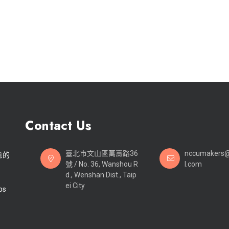
Contact Us
臺北市文山區萬壽路36
nccumakers
意的
號 / No. 36, Wanshou R
l.com
d., Wenshan Dist., Taip
ei City
ps