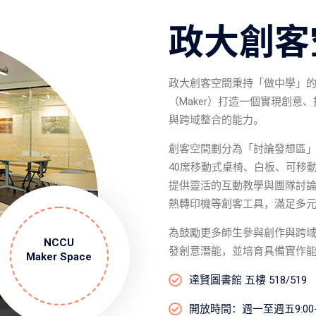
政大創客
政大創客空間秉持「做中學」
（Maker）打造一個實現創
與跨域整合的能力。
創客空間劃分為「討論發想區」
40席移動式桌椅、白板、可移
提供靈活的互動教學與團隊討論
熱轉印機等創客工具，滿足多
為鼓勵更多師生參與創作與跨
NCCU
發創意潛能，並培育具備實作
Maker Space
達賢圖書館 五樓 518/519
開放時間：週⼀⾄週五9:00-1