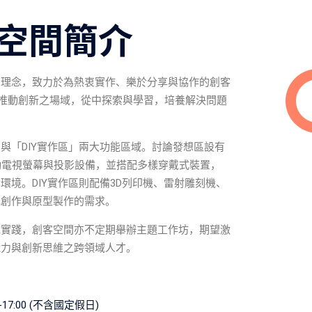
空間簡介
的理念，致力於為熱衷實作、樂於分享與協作的創客
意、推動創新之場域，從中探索與學習，培養解決問題
與「DIY實作區」兩大功能區域。討論發想區設有
動電視螢幕與投影設備，並搭配多樣穿戴式裝置，
環境。DIY實作區則配備3D列印機、雷射雕刻機、
元創作與原型製作的需求。
域實踐，創客空間亦不定期舉辦主題工作坊，期望激
能力與創新思維之跨領域人才。
7:00 (不含國定假日)