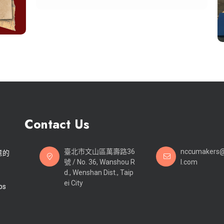
Contact Us
臺北市文山區萬壽路36
nccumakers
意的
號 / No. 36, Wanshou R
l.com
d., Wenshan Dist., Taip
ei City
ps