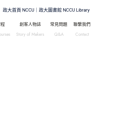
政大首頁 NCCU｜
政大圖書館 NCCU Library
課程
創客人物誌
常見問題
聯繫我們
ourses
Story of Makers
Q&A
Contact