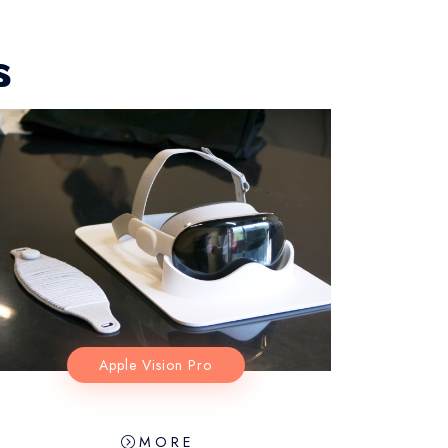
s
Apple Vision Pro
 M O R E