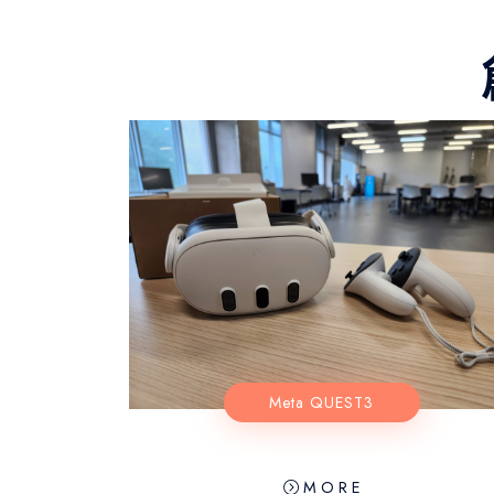
Meta QUEST3
 M O R E