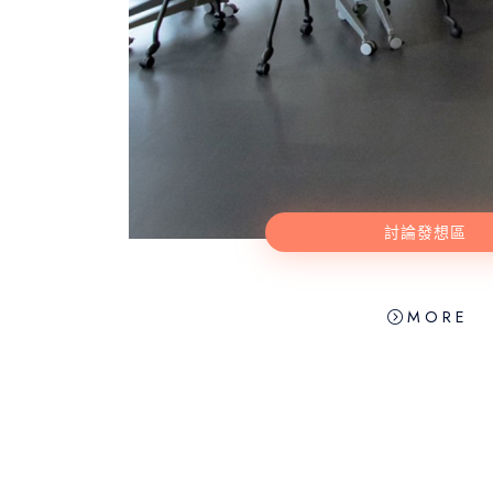
討論發想區
 M O R E