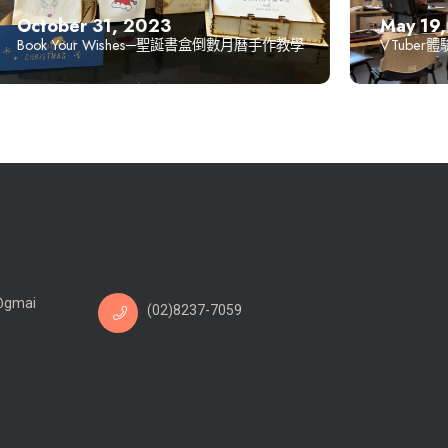
May 19, 
October 31, 2023
VTuber體
Book Your Wishes─聖誕書盒倒數月曆手作教學
@gmai
(02)8237-7059