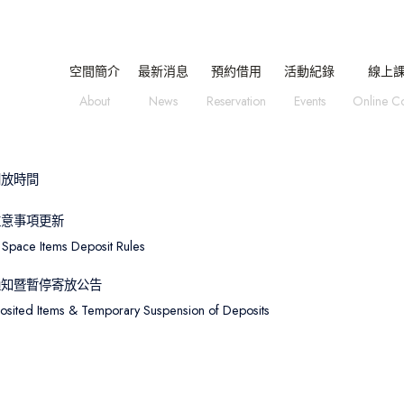
空間簡介
最新消息
預約借用
活動紀錄
線上
About
News
Reservation
Events
Online C
開放時間
注意事項更新
Space Items Deposit Rules
通知暨暫停寄放公告
osited Items & Temporary Suspension of Deposits