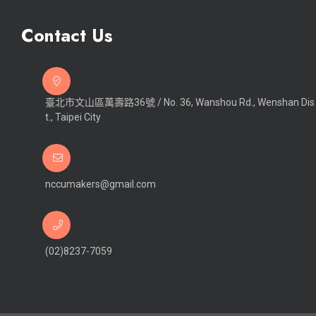
Contact Us
臺北市文山區萬壽路36號 / No. 36, Wanshou Rd., Wenshan Dis
t., Taipei City
nccumakers@gmail.com
(02)8237-7059